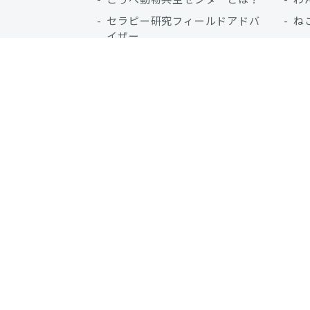
セラピー研究フィールドアドバ
ね
イザー
適正飼養アドバイザー会議
IAHAIOについて
アクセス
事業報告
一緒に学ぼう! For Kids
お困
獣医師の世界を体験しよう！
子
犬とともだちになろう
来
いきものといっしょ
獣
VRで体験！いぬねことのくらし
「いのちの教育」プログラム