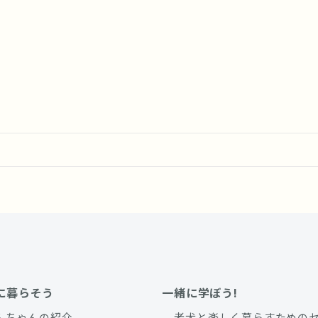
）
）
に暮らそう
一緒に学ぼう!
んちゃんの紹介
老犬と楽しく暮らすための