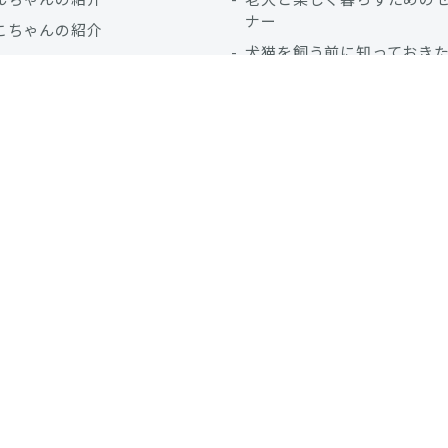
ナー
こちゃんの紹介
犬猫を飼う前に知っておき
こと
災害に備えたしつけ方講座
教室実施報告
人と動物の共生の歴史
5 Freedomsとは？
りごと
参加してみよう!
犬のしつけ方相談会
「うちの子」写真・絵画展
所による相談（犬）
「ペットも一緒に避難マッ
を作ってみよう！
医師による電話相談
お散歩診断
こうべ動物共生センタース
ル