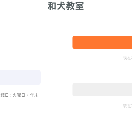
和犬教室
現在
0（休館日 : 火曜日・年末
現在