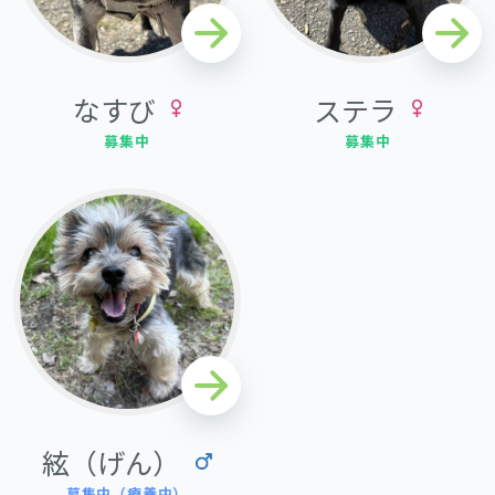
なすび
ステラ
募集中
募集中
絃（げん）
募集中（療養中）