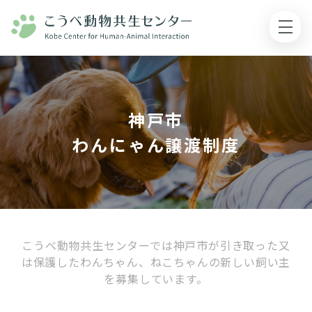
神戸市
わんにゃん譲渡制度
こうべ動物共生センターでは神⼾市が引き取った⼜
は保護したわんちゃん、ねこちゃんの新しい飼い主
を募集しています。