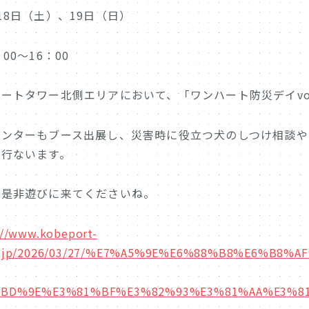
18日（土）、19日（日）
：00～16：00
ートタワー北側エリアにおいて、「ワンハート防災デイvo
センターもブース出展し、災害時に役立つ犬のしつけ相談や
を行ないます。
、是非遊びに来てくださいね。
://www.kobeport-
k.jp/2026/03/27/%E7%A5%9E%E6%88%B8%E6%B
BD%9E%E3%81%BF%E3%82%93%E3%81%AA%E3%8