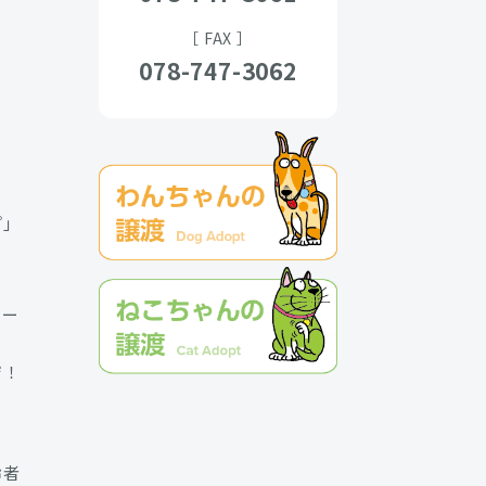
［ FAX ］
078-747-3062
プ」
クー
ジ！
齢者