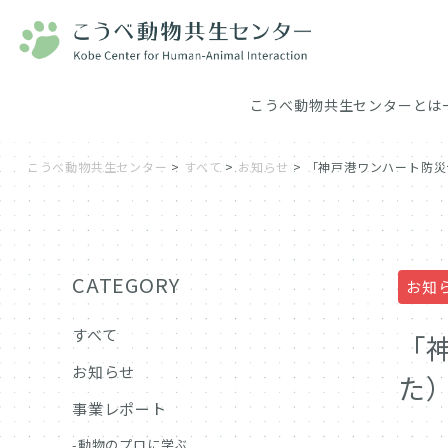
こうべ動物共生センターとは
こうべ動物共生センター
>
すべて
>
お知らせ
>
「神戸港ワンハート防災デ
CATEGORY
お知
すべて
「
お知らせ
た
事業レポート
動物のプロに学ぶ