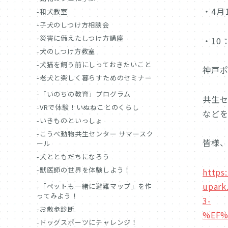
・4月
和犬教室
子犬のしつけ方相談会
災害に備えたしつけ方講座
・10
犬のしつけ方教室
犬猫を飼う前にしっておきたいこと
神戸ポ
老犬と楽しく暮らすためのセミナー
「いのちの教育」プログラム
共生
VRで体験！いぬねことのくらし
など
いきものといっしょ
こうべ動物共生センター サマースク
皆様
ール
犬とともだちになろう
獣医師の世界を体験しよう！
https
upar
「ペットも一緒に避難マップ」を作
ってみよう！
3-
お散歩診断
%EF%
ドッグスポーツにチャレンジ！