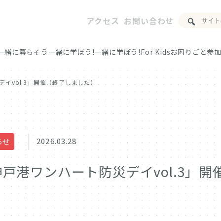
アクセス
お問い合わせ
一緒に暮らそう
一緒に学ぼう!
一緒に学ぼう!For Kids
お困りごと
参加
イvol.3」開催（終了しました）
2026.03.28
らせ
神戸港ワンハート防災デイvol.3」
）