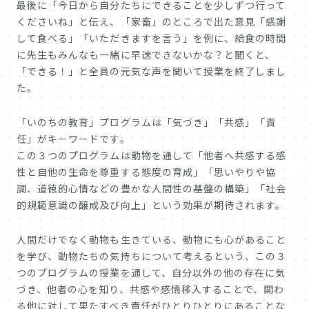
最後に「今日から自分たちにできることを少しずつ行って
くださいね」と伝え、「家畜」のところで出た意見「感謝
して食べる」「いただきますを言う」を例に、給食の時間
に先生もみんなも一緒に早速できないかな？と聞くと、
「できる！」と全員の元気な声を聞いて授業を終了しまし
た。
「いのちの教育」プログラムは「気づき」「共感」「責
任」がキーワードです。
この３つのプログラムは動物を通して「他者へ共感する感
性と自他の生命を尊重する態度の育成」「思いやりや協
調、道徳的心情などの豊かな人間性の基盤の構築」「社会
的規範意識の醸成及び向上」という効果が期待されます。
人間だけでなく動物も生きている、動物にも心があること
を学び、動物たちの気持ちについて考えるという、この３
つのプログラムの授業を通して、自分以外の他の存在に気
づき、他者の心を知り、共感や感情移入することで、関わ
る他に対して果たすべき責任がひとりひとりにあることな