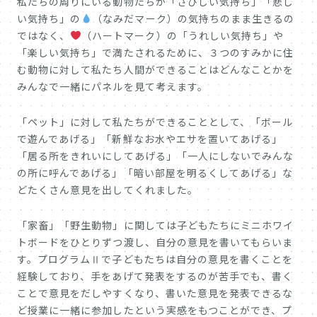
私たちの周りにいる動物たちが「さびしい気持ち」「悲し
い気持ち」の
（なみだマーク）の気持ちのまま生きるの
ではなく、
（ハートマーク）の「うれしい気持ち」や
「楽しい気持ち」で満たされるために、３つのすみかに住
む動物に対して私たち人間ができることはどんなことかを
みんなで一緒にパネルを見て考えます。
「ペット」に対して私たちができることとして、「ボール
で遊んであげる」「新鮮なお水やエサを置いてあげる」
「居る所をきれいにしてあげる」「一人にしないでみんな
の所に呼んであげる」「暗い部屋を明るくしてあげる」な
どたくさん意見を出してくれました。
「家畜」「野生動物」に関しては子どもたちにミニホワイ
トボードをひとりずつ渡し、自分の意見を書いてもらいま
す。プログラムⅡで子どもたちは自分の意見を書くことを
経験しており、手をあげて発表をするのが苦手でも、書く
ことで意見をだしやすくなり、書いた意見を発表できるな
ど授業に一緒に参加したという実感をもつことができ、プ