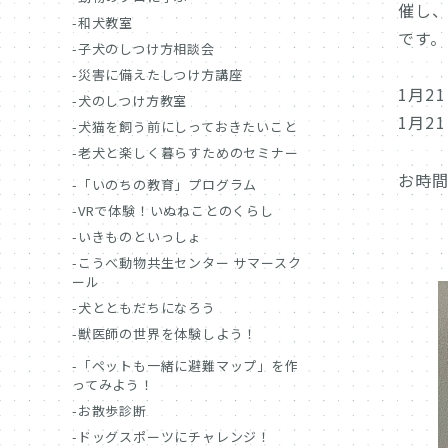
催し
和犬教室
です。
子犬のしつけ方相談会
災害に備えたしつけ方講座
1月
犬のしつけ方教室
1月2
犬猫を飼う前にしっておきたいこと
老犬と楽しく暮らすためのセミナー
お時
「いのちの教育」プログラム
VRで体験！いぬねことのくらし
いきものといっしょ
こうべ動物共生センター サマースク
ール
犬とともだちになろう
獣医師の世界を体験しよう！
「ペットも一緒に避難マップ」を作
ってみよう！
お散歩診断
ドッグスポーツにチャレンジ！