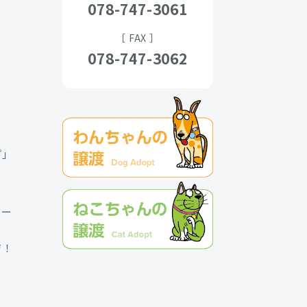
078-747-3061
［ FAX ］
078-747-3062
プ」
クー
ジ！