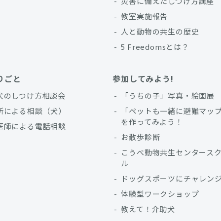
災害に備えたしつけ方講座
教室実施報告
人と動物の共生の歴史
5 Freedomsとは？
りごと
参加してみよう!
犬のしつけ方相談会
「うちの子」写真・絵画展
所による相談（犬）
「ペットも一緒に避難マッ
を作ってみよう！
医師による電話相談
お散歩診断
こうべ動物共生センタース
ル
ドッグスポーツにチャレン
体験型ワークショップ
教えて！介助犬