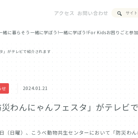
アクセス
お問い合わせ
一緒に暮らそう
一緒に学ぼう!
一緒に学ぼう!For Kids
お困りごと
参加
タ」がテレビで紹介されます
2024.01.21
らせ
防災わんにゃんフェスタ」がテレビ
21日（日曜）、こうべ動物共生センターにおいて「防災わ