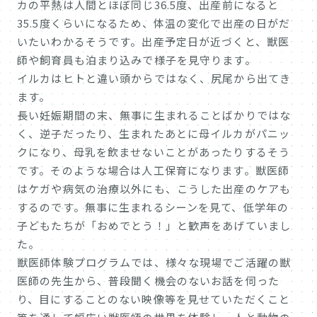
カの平熱は人間とほぼ同じ36.5度、出産前になると
35.5度くらいになるため、体温の変化で出産の日がだ
いたいわかるそうです。出産予定日が近づくと、獣医
師や飼育員も泊まり込みで様子を見守ります。
イルカはヒトと違い頭からではなく、尻尾から出てき
ます。
長い妊娠期間の末、無事に生まれることばかりではな
く、逆子だったり、生まれたあとに母イルカがパニッ
クになり、母乳を飲ませないことがあったりするそう
です。そのような場合は人工保育になります。獣医師
はケガや病気の治療以外にも、こうした出産のケアも
するのです。無事に生まれるシーンを見て、低学年の
子どもたちが「おめでとう！」と歓声をあげていまし
た。
獣医師体験プログラムでは、様々な現場でご活躍の獣
医師の先生から、普段聞く機会のないお話を伺った
り、目にすることのない映像等を見せていただくこと