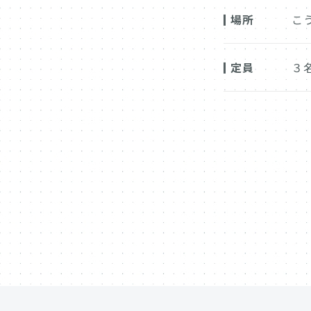
場所
こ
定員
３