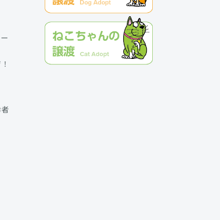
クー
ジ！
齢者