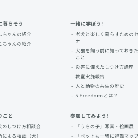
に暮らそう
一緒に学ぼう!
んちゃんの紹介
老犬と楽しく暮らすための
ナー
こちゃんの紹介
犬猫を飼う前に知っておき
こと
災害に備えたしつけ方講座
教室実施報告
人と動物の共生の歴史
5 Freedomsとは？
りごと
参加してみよう!
犬のしつけ方相談会
「うちの子」写真・絵画展
所による相談（犬）
「ペットも一緒に避難マッ