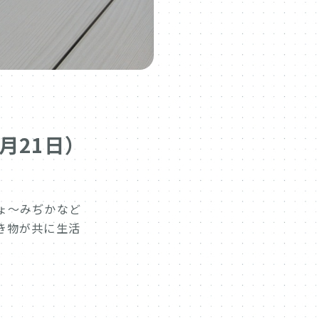
月21日）
ょ～みぢかなど
き物が共に生活