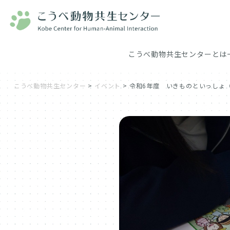
こうべ動物共生センターとは
こうべ動物共生センター
>
イベント
>
令和6年度 いきものといっしょ（