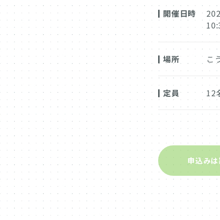
開催日時
20
10:
場所
こ
定員
12
申込みは