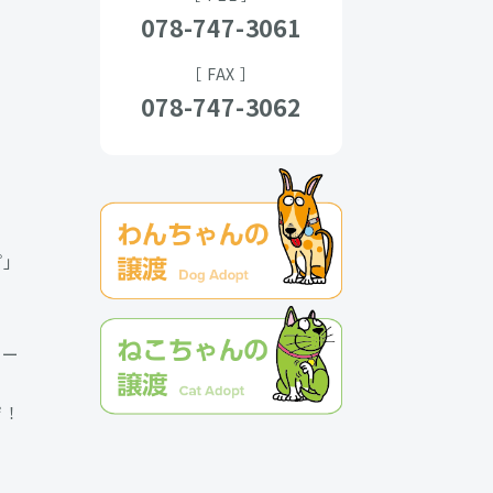
078-747-3061
［ FAX ］
078-747-3062
プ」
クー
ジ！