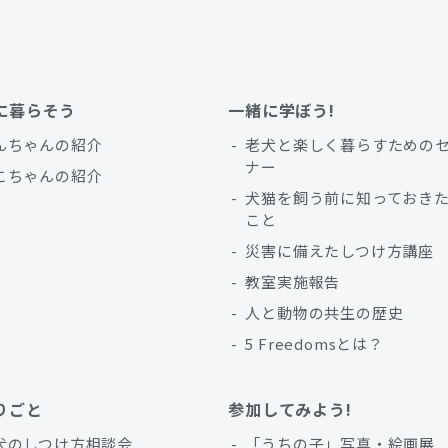
に暮らそう
一緒に学ぼう!
んちゃんの紹介
老犬と楽しく暮らすための
ナー
こちゃんの紹介
犬猫を飼う前に知っておき
こと
災害に備えたしつけ方講座
教室実施報告
人と動物の共生の歴史
5 Freedomsとは？
りごと
参加してみよう!
犬のしつけ方相談会
「うちの子」写真・絵画展