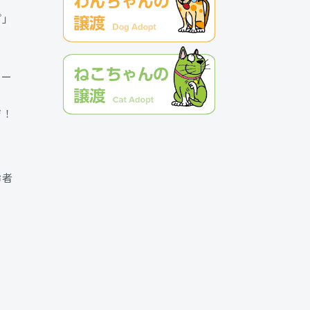
プ」
クー
ジ！
齢者