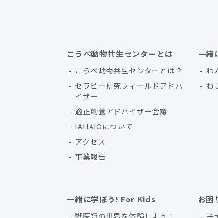
こうべ動物共生センターとは
一緒
こうべ動物共生センターとは？
わ
セラピー研究フィールドアドバ
ね
イザー
適正飼養アドバイザー会議
IAHAIOについて
アクセス
事業報告
一緒に学ぼう! For Kids
お困
獣医師の世界を体験しよう！
子