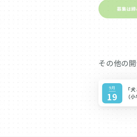
募集は締
その他の開
9月
「犬
19
（小